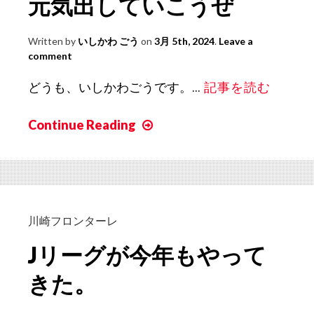
元気出していこうぜ
の
か。
Written by
いしかわ ごう
on
3月 5th, 2024
.
Leave a
comment
どうも、いしかわごうです。...
記事を読む
Continue Reading
元
気
出
し
て
い
川崎フロンターレ
こ
Jリーグが今年もやって
う
ぜ
きた。