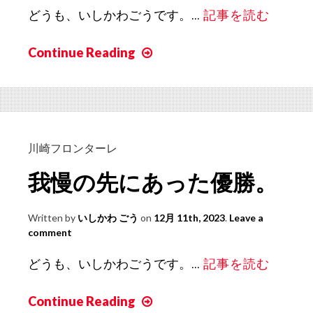
た。
どうも、いしかわごうです。...
記事を読む
Continue Reading
ス
ー
パ
ー
カ
ッ
川崎フロンターレ
プ、
我慢の先にあった優勝。
獲
り
Written by
いしかわ ごう
on
12月 11th, 2023
.
Leave a
ま
comment
し
た。
どうも、いしかわごうです。...
記事を読む
Continue Reading
我