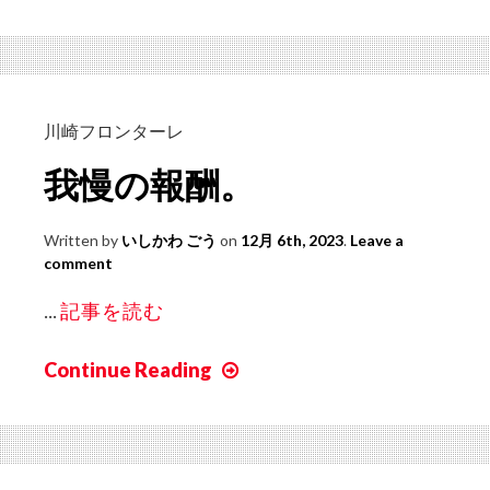
慢
の
先
に
あ
川崎フロンターレ
っ
我慢の報酬。
た
優
Written by
いしかわ ごう
on
12月 6th, 2023
.
Leave a
勝。
comment
...
記事を読む
Continue Reading
我
慢
の
報
酬。