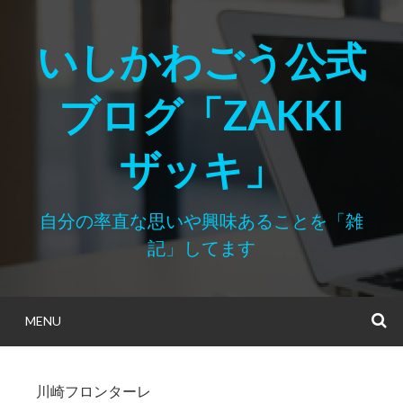
Skip
to
いしかわごう公式
content
ブログ「ZAKKI
ザッキ」
自分の率直な思いや興味あることを「雑
記」してます
MENU
S
川崎フロンターレ