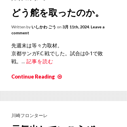
も
を
どう舵を取ったのか。
の。
吹
き
Written by
いしかわ ごう
on
3月 11th, 2024
.
Leave a
込
comment
む
の
先週末は等々力取材。
は
京都サンガF.C.戦でした。試合は0-1で敗
プ
戦。...
記事を読む
レ
ー
Continue Reading
ど
す
う
る
舵
選
を
手
取
た
っ
川崎フロンターレ
ち。
た