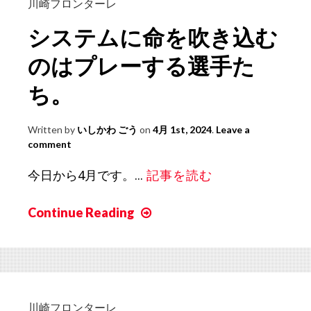
ョ
川崎フロンターレ
の
システムに命を吹き込む
退
場
のはプレーする選手た
を
ち。
敗
因
Written by
いしかわ ごう
on
4月 1st, 2024
.
Leave a
に
comment
し
な
今日から4月です。...
記事を読む
い
た
Continue Reading
シ
め
ス
に
テ
見
ム
せ
に
た
命
川崎フロンターレ