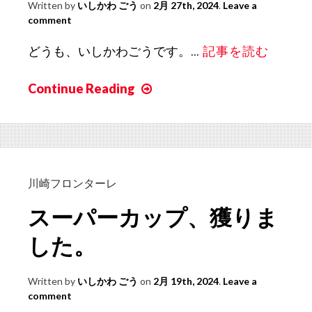
Written by
いしかわ ごう
on
2月 27th, 2024
.
Leave a
comment
どうも、いしかわごうです。...
記事を読む
Continue Reading
J
リ
ー
グ
が
今
川崎フロンターレ
年
スーパーカップ、獲りま
も
や
した。
っ
て
Written by
いしかわ ごう
on
2月 19th, 2024
.
Leave a
き
comment